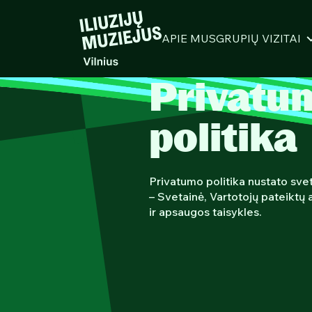
APIE MUS
GRUPIŲ VIZITAI
Privatu
politika
Privatumo politika nustato svetai
– Svetainė, Vartotojų pateik
ir apsaugos taisykles.