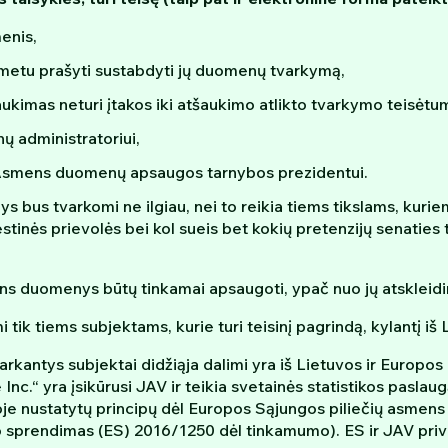
menis,
 metu prašyti sustabdyti jų duomenų tvarkymą,
aukimas neturi įtakos iki atšaukimo atlikto tvarkymo teisėtum
 administratoriui,
i – Asmens duomenų apsaugos tarnybos prezidentui.
s tvarkomi ne ilgiau, nei to reikia tiems tikslams, kuriems j
estinės prievolės bei kol sueis bet kokių pretenzijų senaties
mens duomenys būtų tinkamai apsaugoti, ypač nuo jų atsklei
tik tiems subjektams, kurie turi teisinį pagrindą, kylantį iš
kantys subjektai didžiąja dalimi yra iš Lietuvos ir Europos
e Inc.“ yra įsikūrusi JAV ir teikia svetainės statistikos pasla
oje nustatytų principų dėl Europos Sąjungos piliečių asmen
mo sprendimas (ES) 2016/1250 dėl tinkamumo). ES ir JAV pri