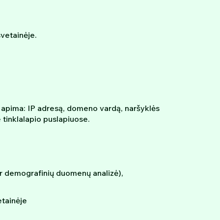
svetainėje.
Tai apima: IP adresą, domeno vardą, naršyklės
 tinklalapio puslapiuose.
 ir demografinių duomenų analizė),
etainėje