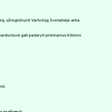
imą, užregistruoti Vartotoją Svetainėje arba
arduotuvė gali padaryti prieinamus kitiems
ui,
tu prašymu):