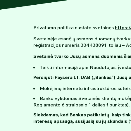
Privatumo politika nustato svetainės
https://
Svetainėje esančių asmens duomenų tvarkytoja
registracijos numeris 304438091, toliau – Ad
Svetainė tvarko Jūsų asmens duomenis šiais
Teikti informaciją apie Naudotojus, įvest
Persiųsti Paysera LT, UAB („Bankas“) Jūsų 
Mokėjimų internetu infrastruktūros suteik
Banko vykdomas Svetainės klientų mokėjim
Reglamento 6 straipsnio 1 dalies f punktas).
Siekdamas, kad Bankas patikrintų, kaip tin
interesų apsaugą, susijusią su jų skundais (