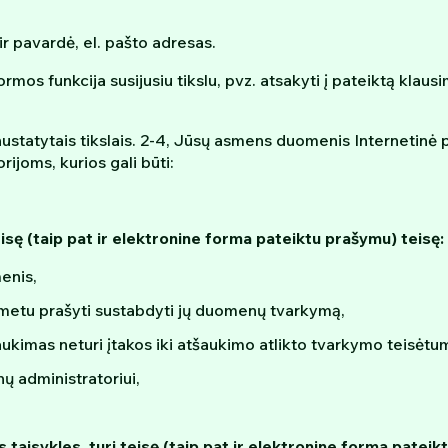
 pavardė, el. pašto adresas.
os funkcija susijusiu tikslu, pvz. atsakyti į pateiktą klaus
atytais tikslais. 2-4, Jūsų asmens duomenis Internetinė p
joms, kurios gali būti:
isę (taip pat ir elektronine forma pateiktu prašymu) teisę:
menis,
 metu prašyti sustabdyti jų duomenų tvarkymą,
aukimas neturi įtakos iki atšaukimo atlikto tvarkymo teisėtum
 administratoriui,
taisykles, turi teisę (taip pat ir elektronine forma pateik