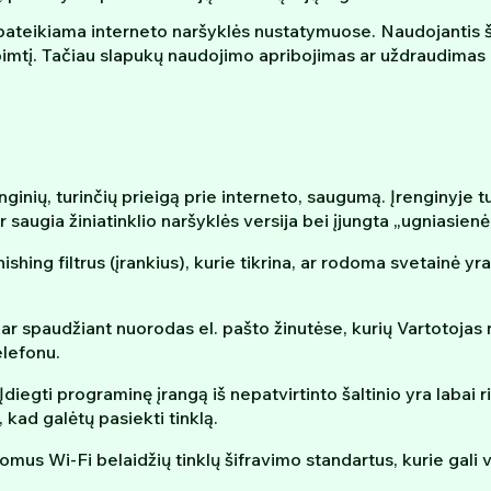
pateikiama interneto naršyklės nustatymuose. Naudojantis ši
 apimtį. Tačiau slapukų naudojimo apribojimas ar uždraudimas g
nginių, turinčių prieigą prie interneto, saugumą. Įrenginyje t
saugia žiniatinklio naršyklės versija bei įjungta „ugniasienė
shing filtrus (įrankius), kurie tikrina, ar rodoma svetainė yra
r spaudžiant nuorodas el. pašto žinutėse, kurių Vartotojas ne
elefonu.
ių. Įdiegti programinę įrangą iš nepatvirtinto šaltinio yra lab
į, kad galėtų pasiekti tinklą.
mus Wi-Fi belaidžių tinklų šifravimo standartus, kurie gali 