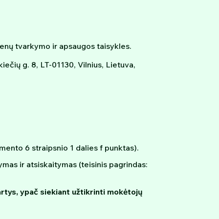
menų tvarkymo ir apsaugos taisykles.
ečių g. 8, LT-01130, Vilnius, Lietuva,
ento 6 straipsnio 1 dalies f punktas).
as ir atsiskaitymas (teisinis pagrindas:
tys, ypač siekiant užtikrinti mokėtojų