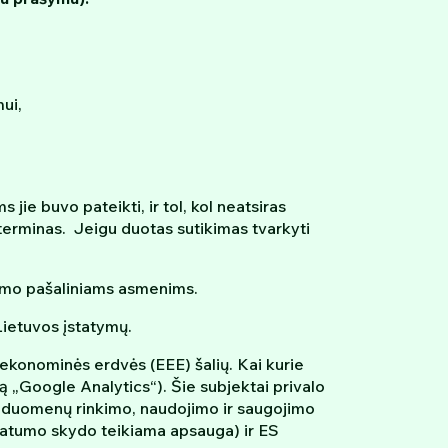
ui,
ie buvo pateikti, ir tol, kol neatsiras
 terminas. Jeigu duotas sutikimas tvarkyti
dimo pašaliniams asmenims.
 Lietuvos įstatymų.
 ekonominės erdvės (EEE) šalių. Kai kurie
ugą „Google Analytics“). Šie subjektai privalo
s duomenų rinkimo, naudojimo ir saugojimo
vatumo skydo teikiama apsauga) ir ES