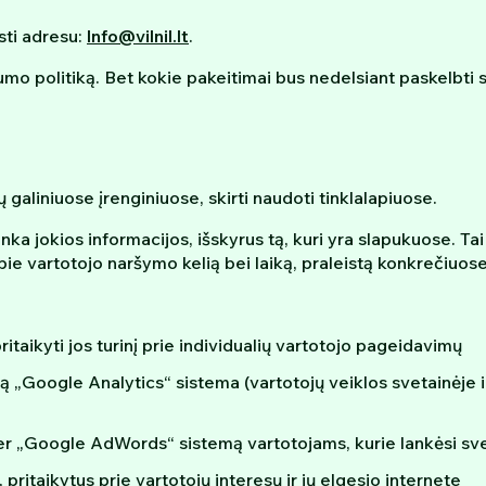
sti adresu:
Info@vilnil.lt
.
tumo politiką. Bet kokie pakeitimai bus nedelsiant paskelbti 
galiniuose įrenginiuose, skirti naudoti tinklalapiuose.
erenka jokios informacijos, išskyrus tą, kuri yra slapukuose. 
pie vartotojo naršymo kelią bei laiką, praleistą konkrečiuose
itaikyti jos turinį prie individualių vartotojo pageidavimų
įstą „Google Analytics“ sistema (vartotojų veiklos svetainėje
er „Google AdWords“ sistemą vartotojams, kurie lankėsi sv
pritaikytus prie vartotojų interesų ir jų elgesio internete