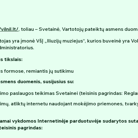
vilnil.lt/
, toliau – Svetainė, Vartotojų pateiktų asmens duo
s yra įmonė VšĮ „Iliuzijų muziejus“, kurios buveinė yra Voki
ministratorius.
 tikslais:
us formose, remiantis jų sutikimu
asmens duomenis, susijusius su:
imo paslaugos teikimas Svetainei (teisinis pagrindas: Reglam
ų, atliktų internetu naudojant mokėjimo priemones, tvarkym
kamai vykdomos Internetinėje parduotuvėje sudarytos sutar
teisinis pagrindas: