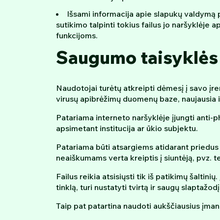
Išsami informacija apie slapukų valdymą 
sutikimo talpinti tokius failus jo naršyklėje
funkcijoms.
Saugumo taisyklės
Naudotojai turėtų atkreipti dėmesį į savo įre
virusų apibrėžimų duomenų baze, naujausia ir 
Patariama interneto naršyklėje įjungti anti-phi
apsimetant institucija ar ūkio subjektu.
Patariama būti atsargiems atidarant priedus a
neaiškumams verta kreiptis į siuntėją, pvz. t
Failus reikia atsisiųsti tik iš patikimų šaltin
tinklą, turi nustatyti tvirtą ir saugų slaptažod
Taip pat patartina naudoti aukščiausius įmano