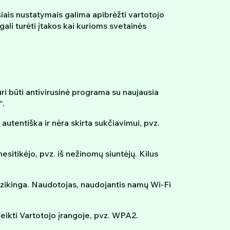
ais nustatymais galima apibrėžti vartotojo
ali turėti įtakos kai kurioms svetainės
uri būti antivirusinė programa su naujausia
“.
 autentiška ir nėra skirta sukčiavimui, pvz.
sitikėjo, pvz. iš nežinomų siuntėjų. Kilus
ai rizikinga. Naudotojas, naudojantis namų Wi-Fi
veikti Vartotojo įrangoje, pvz. WPA2.