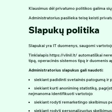
Klausimus dėl privatumo politikos galima sių
Administratorius pasilieka teisę keisti priva
Slapukų politika
Slapukai yra IT duomenys, saugomi vartotojų 
Tinklalapis https://vilnil.lt/ automatiškai n
tipą, operacinės sistemos tipą ir duomenis a
Administratorius slapukus gali naudoti:
siekiant padidinti svetainės patogumą ir pr
siekiant kurti anoniminę statistiką, pagr
neįmanoma identifikuoti vartotojo
siekiant rodyti remarketingo skelbimus p
siekiant rodyti personalizuotus skelbimus, 