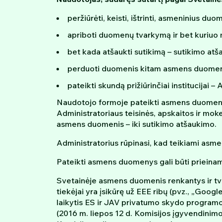
peržiūrėti, keisti, ištrinti, asmeninius duo
apriboti duomenų tvarkymą ir bet kuriuo
bet kada atšaukti sutikimą – sutikimo atš
perduoti duomenis kitam asmens duomenų
pateikti skundą prižiūrinčiai institucija
Naudotojo formoje pateikti asmens duomenys bu
Administratoriaus teisinės, apskaitos ir mok
asmens duomenis – iki sutikimo atšaukimo.
Administratorius rūpinasi, kad teikiami as
Pateikti asmens duomenys gali būti prieinami 
Svetainėje asmens duomenis renkantys ir tvar
tiekėjai yra įsikūrę už EEE ribų (pvz., „Googl
laikytis ES ir JAV privatumo skydo program
(2016 m. liepos 12 d. Komisijos įgyvendini