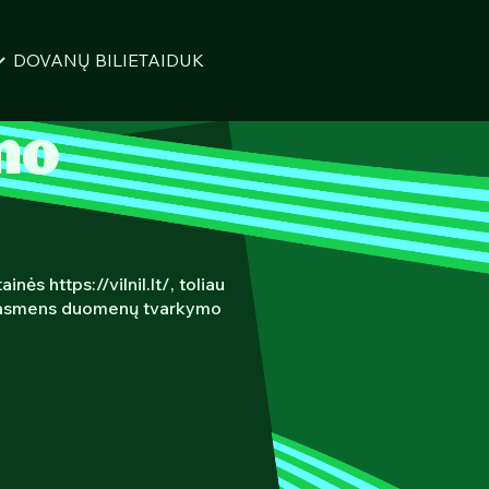
DOVANŲ BILIETAI
DUK
mo
nės https://vilnil.lt/, toliau
tų asmens duomenų tvarkymo