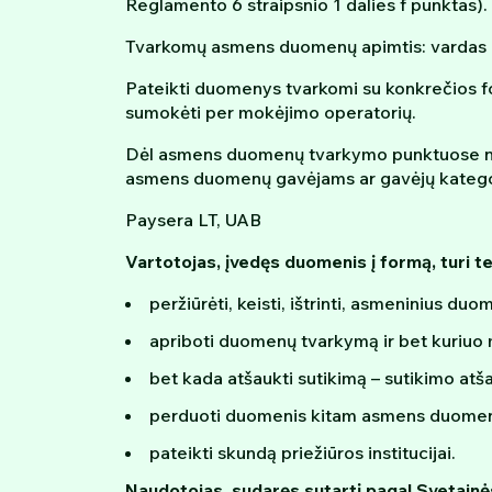
Reglamento 6 straipsnio 1 dalies f punktas).
Tvarkomų asmens duomenų apimtis: vardas ir
Pateikti duomenys tvarkomi su konkrečios form
sumokėti per mokėjimo operatorių.
Dėl asmens duomenų tvarkymo punktuose nust
asmens duomenų gavėjams ar gavėjų kategori
Paysera LT, UAB
Vartotojas, įvedęs duomenis į formą, turi te
peržiūrėti, keisti, ištrinti, asmeninius duo
apriboti duomenų tvarkymą ir bet kuriuo
bet kada atšaukti sutikimą – sutikimo atš
perduoti duomenis kitam asmens duomenų
pateikti skundą priežiūros institucijai.
Naudotojas, sudaręs sutartį pagal Svetainės 