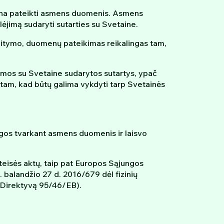
ūtina pateikti asmens duomenis. Asmens
jimą sudaryti sutarties su Svetaine.
itymo, duomenų pateikimas reikalingas tam,
mos su Svetaine sudarytos sutartys, ypač
s tam, kad būtų galima vykdyti tarp Svetainės
gos tvarkant asmens duomenis ir laisvo
 teisės aktų, taip pat Europos Sąjungos
balandžio 27 d. 2016/679 dėl fizinių
 Direktyvą 95/46/EB).