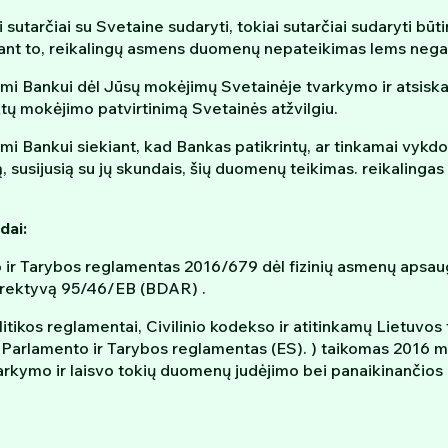
sutarčiai su Svetaine sudaryti, tokiai sutarčiai sudaryti b
nt to, reikalingų asmens duomenų nepateikimas lems negalė
 Bankui dėl Jūsų mokėjimų Svetainėje tvarkymo ir atsiska
tų mokėjimo patvirtinimą Svetainės atžvilgiu.
Bankui siekiant, kad Bankas patikrintų, ar tinkamai vykdo
, susijusią su jų skundais, šių duomenų teikimas. reikalinga
dai:
 ir Tarybos reglamentas 2016/679 dėl fizinių asmenų apsau
irektyvą 95/46/EB (BDAR) .
tikos reglamentai, Civilinio kodekso ir atitinkamų Lietuvos
arlamento ir Tarybos reglamentas (ES). ) taikomas 2016 m. 
kymo ir laisvo tokių duomenų judėjimo bei panaikinančios